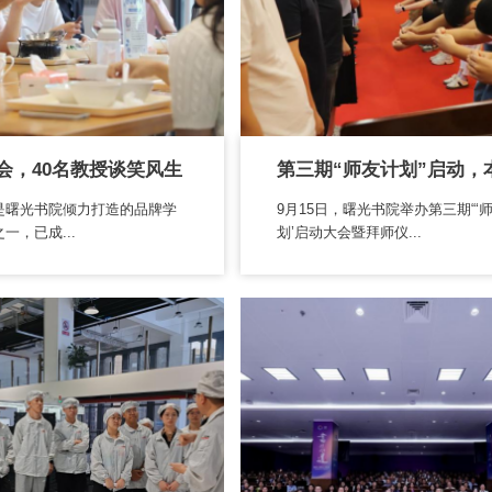
会，40名教授谈笑风生
是曙光书院倾力打造的品牌学
9月15日，曙光书院举办第三期“‘
一，已成...
划’启动大会暨拜师仪...