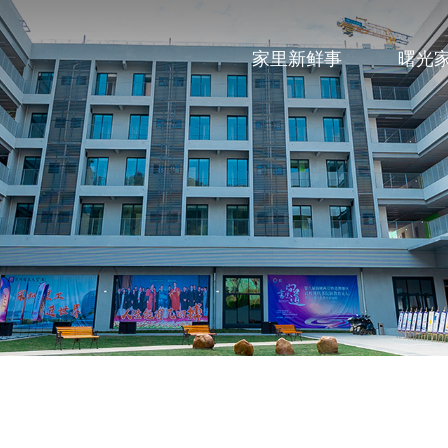
家里新鲜事
曙光