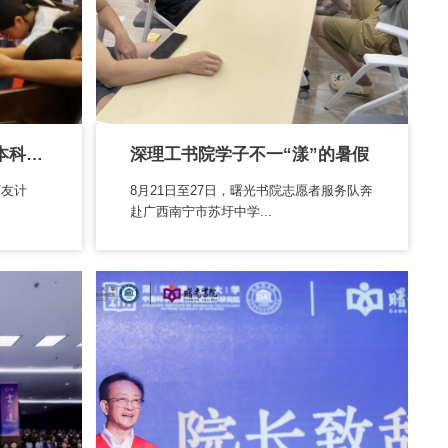
第三期“师友计划”启动，本科生“一对...
深理工书院学子不一“漾”的暑假
师友计
8月21日至27日，曙光书院志愿者服务队奔
赴广西南宁市苏圩中学...