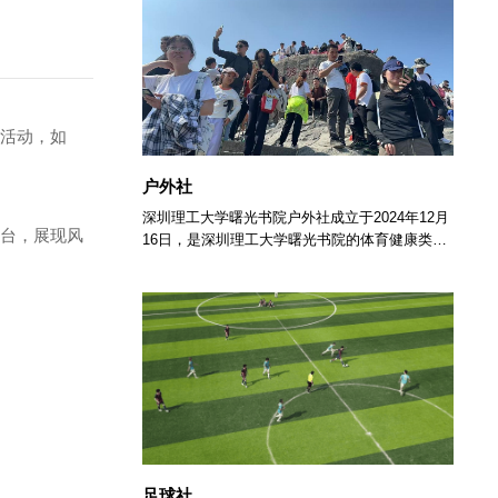
活动，如
户外社
深圳理工大学曙光书院户外社成立于2024年12月
台，展现风
16日，是深圳理工大学曙光书院的体育健康类社
团。现任社长李之城，副社长王照暄、邱宇承。
截止2025年4月，社团已招募34名社员（其中14
名为本科生），累计主办开展两场大型活动和若
干小规模活动。曙光户外社致力于以脚步丈量自
然刻度，以攀登定义青春志趣，依托曙光书院“运
动基因”育人理念，以推动户外文化、生态实践和
校园生活相结合为核心使命，组织开展跑步、徒
步、登山、定向越...
足球社