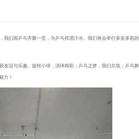
，我们因乒乓齐聚一堂，为乒乓挥洒汗水。我们将会举行多姿多彩的
获友谊与乐趣。旋转小球，演绎精彩；乒乓之梦，我们共筑；乒乓舞
魅力！