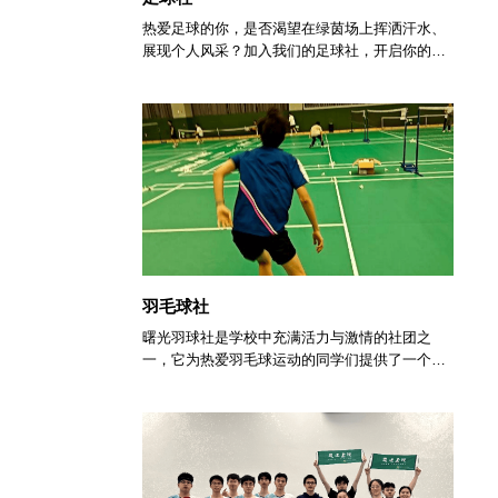
热爱足球的你，是否渴望在绿茵场上挥洒汗水、
展现个人风采？加入我们的足球社，开启你的激
情足球之旅！ 我们是一个充满活力的社团，无
论你是经验丰富的球员，还是刚接触足球的新
手，都能在这里找到属于你的舞台。社团不仅定
期组织训练、友谊赛和校内联赛，帮助你提升球
技、培养团队精神，更设有刺激的“过人王”挑战
赛和“任意球大师”争霸赛，让你尽情展现个人技
巧，争夺最强称号！此外，我们还与其他高校球
队交流切磋，在竞...
羽毛球社
曙光羽球社是学校中充满活力与激情的社团之
一，它为热爱羽毛球运动的同学们提供了一个展
示自我、锻炼身体、结交朋友的绝佳平台。在这
里，每一次挥拍都凝聚着对运动的热爱，每一次
跳跃都彰显着青春的活力。社团自成立以来，始
终秉持着“以球会友，强身健体”的宗旨，积极组
织各类活动与训练。曙光羽球社让我们能在运动
中释放压力，追求健康的生活方式；在竞技中挑