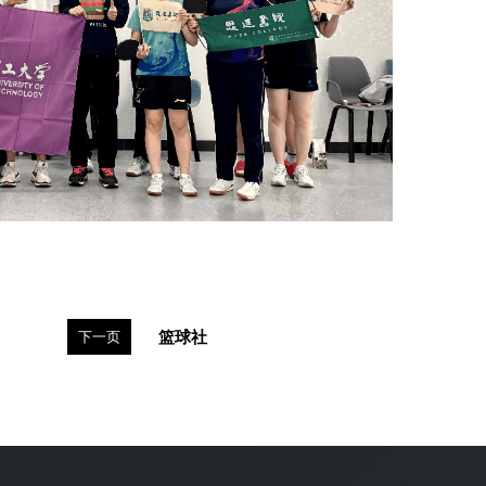
篮球社
下一页