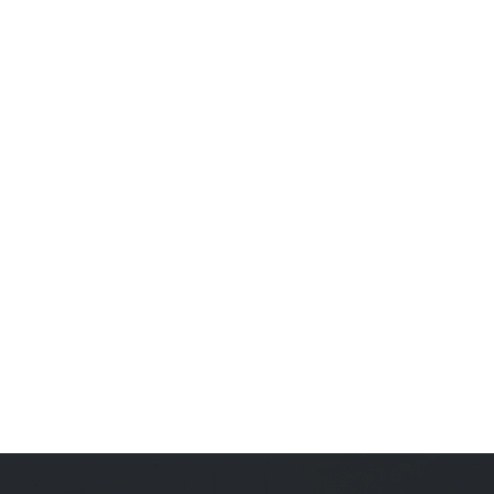
篮球的师生打造专业与趣味并重的运动平台。无
论你是经验丰富的球场健将，还是渴望尝试的篮
球萌新，这里都将成为你挥洒汗水、结交挚友、
突破自我的青春舞