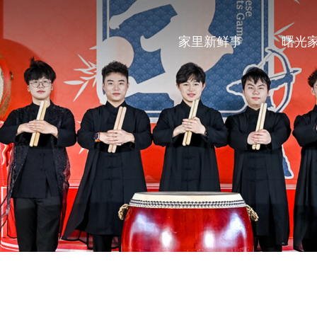
家里新鲜事
曙光