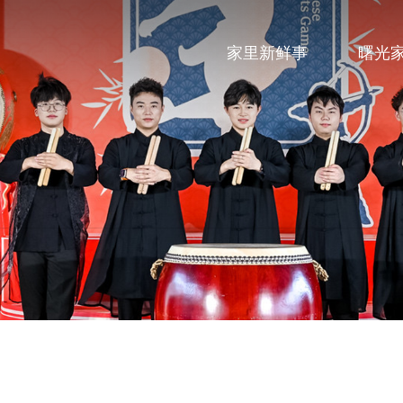
家里新鲜事
曙光